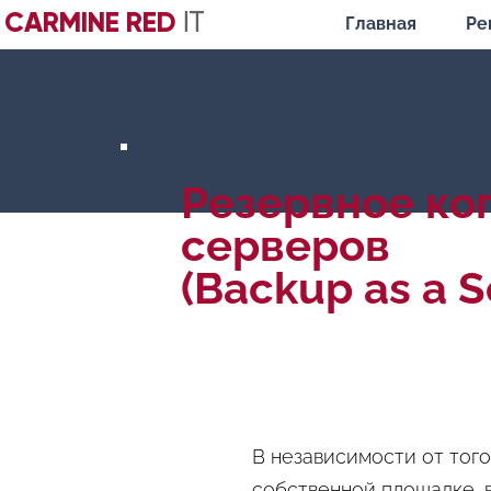
CARMINE RED
IT
Главная
Ре
Резервное ко
серверов
(Backup as a S
В независимости от того
собственной площадке, в