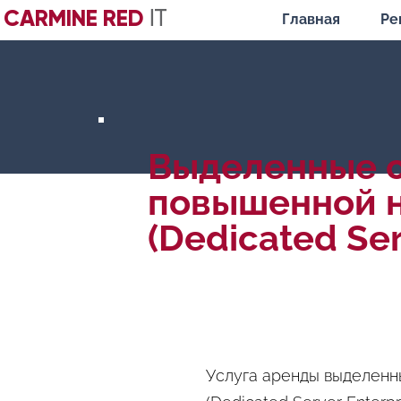
CARMINE RED
IT
Главная
Ре
Выделенные 
повышенной 
(Dedicated Ser
Услуга аренды выделен